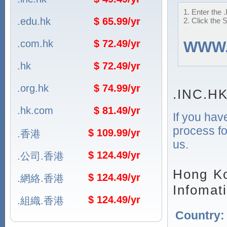
1. Enter the 
.edu.hk
$ 65.99/yr
2. Click the 
.com.hk
$ 72.49/yr
WWW
.hk
$ 72.49/yr
.org.hk
$ 74.99/yr
.INC.HK
.hk.com
$ 81.49/yr
If you hav
process fo
$ 109.99/yr
.香港
us.
$ 124.49/yr
.公司.香港
Hong Ko
$ 124.49/yr
.網絡.香港
Infomat
$ 124.49/yr
.組織.香港
Country