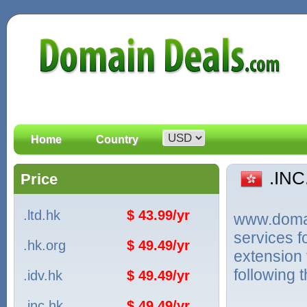
Home
Country
.IN
Price
.ltd.hk
$ 43.99/yr
www.domain
services 
.hk.org
$ 49.49/yr
extension
following 
.idv.hk
$ 49.49/yr
.inc.hk
$ 49.49/yr